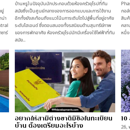
บ้านหรูในปัจจุบันมักประกอบด้วยห้องครัวยุโรปที่ทัน
Phas
ู่
สมัยซึ่งเป็นศูนย์กลางของการออกแบบและการใช้งาน
กอล์
าน่า
อีกทั้งยังสะท้อนถึงแนวโน้มการเติบโตไปสู่พื้นที่อยู่อาศัย
สินค
ntral
ระดับไฮเอนด์ ซึ่งตอบสนองทั้งรสนิยมด้านสุนทรีย์ภาพ
คลาน
ซาร์
ของการพักอาศัย ห้องครัวยุโรปมักมีเครื่องใช้ไฟฟ้าที่ทัน
หนึ่งท
สมัย...
อยากให้สามีต่างชาติมีชื่อในทะเบียน
10
บ้าน ต้องเตรียมอะไรบ้าง
26, 