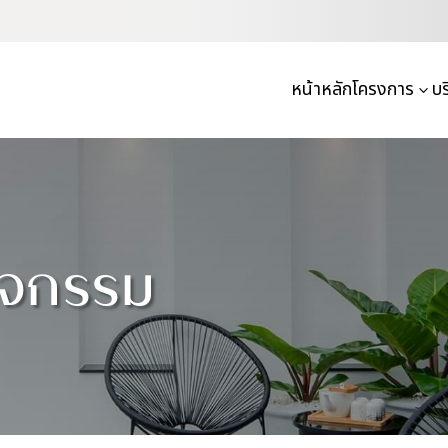
หน้าหลัก
โครงการ
บร
3
ิจกรรม