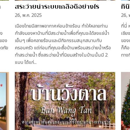
ท
สระว่ายน้ำระบบเกลือดีอย่างไร
ที่
26, พ.ค. 2025
26, 
เมืองไทยมีสภาพอากาศค่อนข้างร้อน ทำให้หลายท่าน
ที่น
รง
กำลังมองหาบ้านที่มีสระว่ายน้ำเพื่อที่คุณจะได้ลงแช่น้ำ
เชีย
งของ
เย็นๆ เพื่อคลายร้อนและมีกิจกรรมสนุกสนานกับ
ของเช
อดภัย
ครอบครัว แต่ก่อนที่คุณจะซื้อบ้านพร้อมสระว่ายน้ำหรือ
ก็คื
ทำสระว่ายน้ำ ซึ่งสระว่ายน้ำที่นิยมสร้างในบ้านนั้นมี 2
ทางท
แบบ ได้แก่...