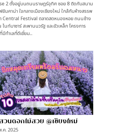
e 2 ตั้งอยู่บนถนนราษฎร์อุทิศ ซอย 8 ติดกับสนาม
ฟยิมคาน่า ใจกลางเมืองเชียงใหม่ ใกล้กับห้างสรรพ
้า Central Festival ตลาดสดหนองหอย ถนนช้าง
 ไนท์บาซาร์ สะพานนวรัฐ และขัวเหล็ก โครงการ
ี่มีทำเลที่ดีเยี่ยม...
 สวนดอกไม้สวย @เชียงใหม่
พ.ค. 2025