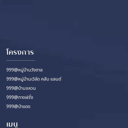
โครงการ
999@หมู่บ้านวังตาล
999@หมู่บ้านเวิล์ด คลับ แลนด์
999@บ้านแหวน
999@กาดฝรั่ง
999@ป่าแดด
เมนู